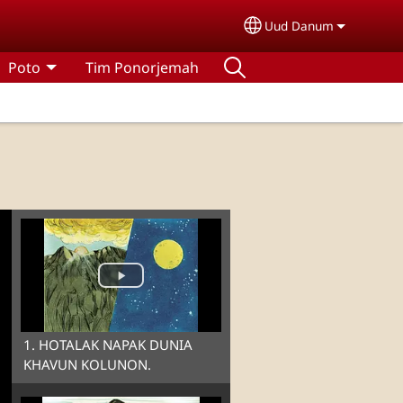
Uud Danum
Select your languag
Poto
Tim Ponorjemah
1. HOTALAK NAPAK DUNIA
KHAVUN KOLUNON.