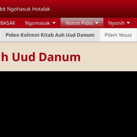
it Ngohasuk Hotalak
 BASAK
Ngomasak
Noton Pidio
Nyonih
Pideo Kolimoi Kitab Auh Uud Danum
Pilem Yesus
Auh Uud Danum