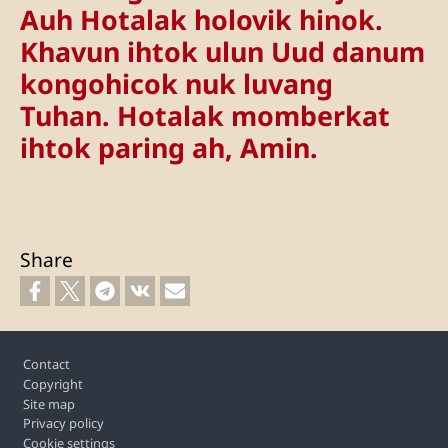
Auh Hotalak holovik hinok.
Khavun ihtok ulun Uud danum
kongohicok nuk luvang
Tuhan. Hotalak momberkat
ihtok paring ah, Amin.
Share
Footer
Contact
Copyright
Site map
Privacy policy
Cookie settings