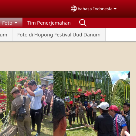
bahasa Indonesia
Select your language
Foto
Tim Penerjemahan
num
Foto di Hopong Festival Uud Danum