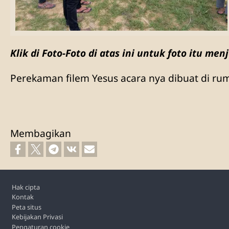
Klik di Foto-Foto di atas ini untuk foto itu menj
Perekaman filem Yesus acara nya dibuat di ru
Membagikan
Footer
Hak cipta
Kontak
Peta situs
Kebijakan Privasi
Pengaturan cookie