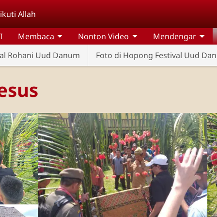
kuti Allah
I
Membaca
Nonton Video
Mendengar
val Rohani Uud Danum
Foto di Hopong Festival Uud Da
esus