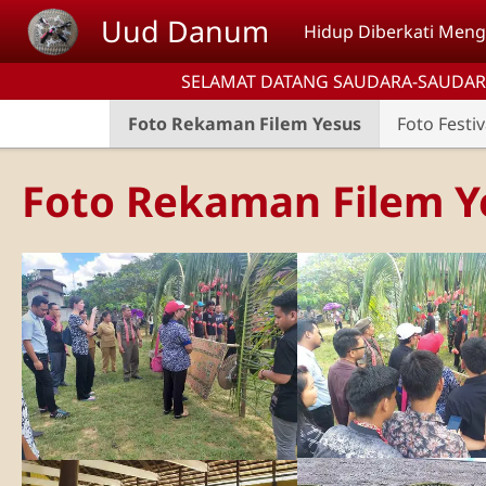
Lompat ke isi utama
Uud Danum
Hidup Diberkati Mengi
SELAMAT DATANG SAUDARA-SAUDAR
Foto Rekaman Filem Yesus
Foto Festi
Foto Rekaman Filem Y