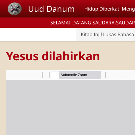
Lompat ke isi utama
Uud Danum
Hidup Diberkati Mengi
SELAMAT DATANG SAUDARA-SAUDAR
Kitab Injil Lukas Baha
Yesus dilahirkan