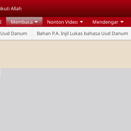
kuti Allah
I
Membaca
Nonton Video
Mendengar
sa Uud Danum
Bahan P.A. Injil Lukas bahasa Uud Danum