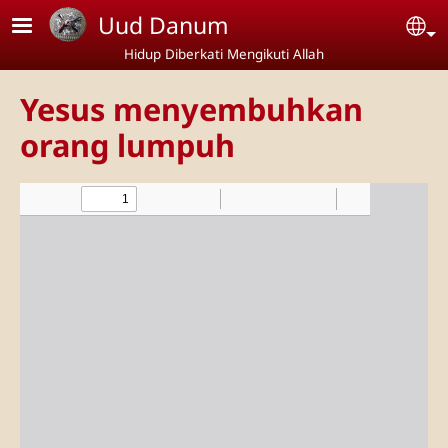
Lompat ke isi utama
Uud Danum
Se
Hidup Diberkati Mengikuti Allah
Yesus menyembuhkan
orang lumpuh