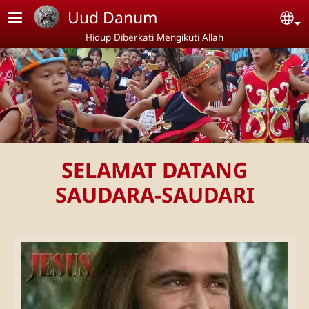
Lompat ke isi utama
Uud Danum
Se
Hidup Diberkati Mengikuti Allah
SELAMAT DATANG
SAUDARA-SAUDARI