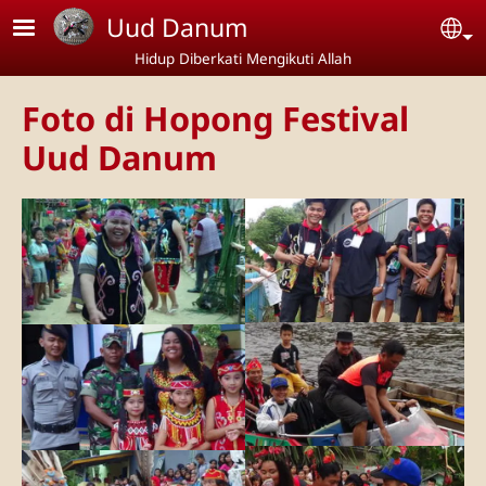
Lompat ke isi utama
Uud Danum
Se
Hidup Diberkati Mengikuti Allah
Foto di Hopong Festival
Uud Danum